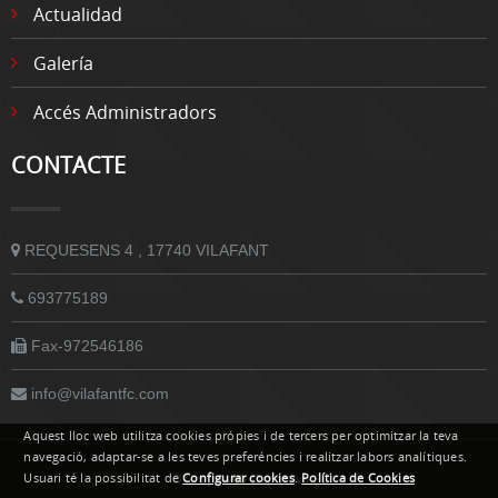
Actualidad
Galería
Accés Administradors
CONTACTE
REQUESENS 4 , 17740 VILAFANT
693775189
Fax-972546186
info@vilafantfc.com
Aquest lloc web utilitza cookies própies i de tercers per optimitzar la teva
navegació, adaptar-se a les teves preferéncies i realitzar labors analítiques.
Usuari té la possibilitat de
Configurar cookies
.
Política de Cookies
© Grupoweb Deportiva SL