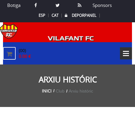
Botiga
Sponsors
ESP
CAT
DEPORPANEL
VILAFANT FC
(00)
0.00 €
ARXIU HISTÓRIC
INICI
Club
Arxiu históric