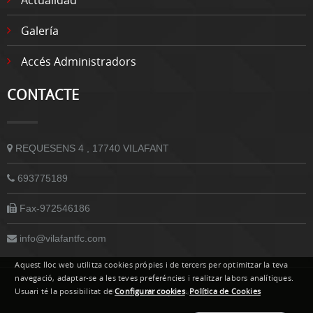
Actualidad
Galería
Accés Administradors
CONTACTE
REQUESENS 4 , 17740 VILAFANT
693775189
Fax-972546186
info@vilafantfc.com
Aquest lloc web utilitza cookies própies i de tercers per optimitzar la teva
navegació, adaptar-se a les teves preferéncies i realitzar labors analítiques.
Usuari té la possibilitat de
Configurar cookies
.
Política de Cookies
© Grupoweb Deportiva SL