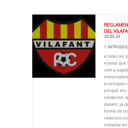
REGLAMENT
DEL VILAFA
23.05.23
1.INTRODU
A totes les
estima que l
com a jugad
entrenadors/
practiquen 
perquè ens a
solidaries,
davant, ja q
forma de vi
relacions so
treballar en