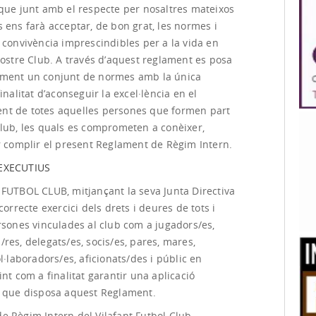
 que junt amb el respecte per nosaltres mateixos
 ens farà acceptar, de bon grat, les normes i
 convivència imprescindibles per a la vida en
nostre Club. A través d’aquest reglament es posa
ment un conjunt de normes amb la única
finalitat d’aconseguir la excel·lència en el
t de totes aquelles persones que formen part
Club, les quals es comprometen a conèixer,
er complir el present Reglament de Règim Intern.
EXECUTIUS
 FUTBOL CLUB, mitjançant la seva Junta Directiva
 correcte exercici dels drets i deures de tots i
rsones vinculades al club com a jugadors/es,
res, delegats/es, socis/es, pares, mares,
ol·laboradors/es, aficionats/des i públic en
int com a finalitat garantir una aplicació
l que disposa aquest Reglament.
e Règim Intern del Vilafant Futbol Club