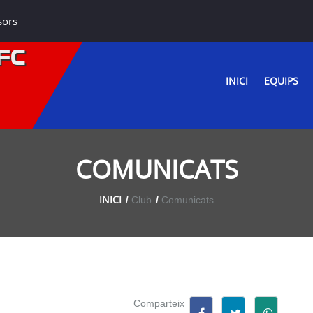
sors
FC
INICI
EQUIPS
COMUNICATS
INICI
Club
Comunicats
Comparteix