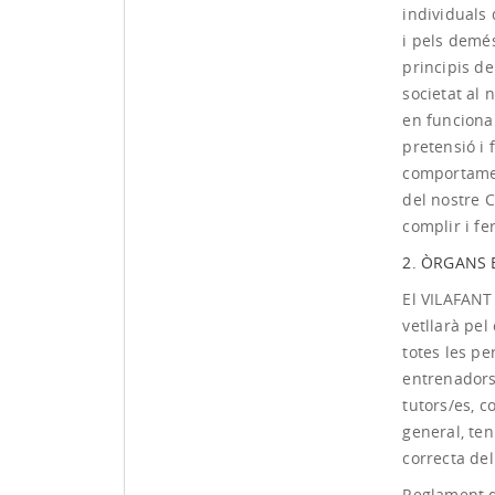
individuals
i pels demés
principis de
societat al 
en funciona
pretensió i 
comportamen
del nostre 
complir i f
2. ÒRGANS 
El VILAFANT
vetllarà pel
totes les pe
entrenadors/
tutors/es, c
general, ten
correcta de
Reglament d