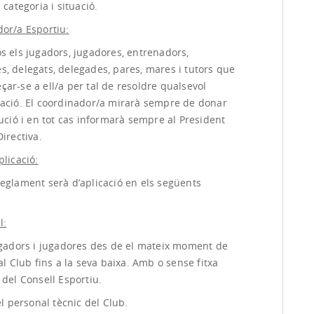
 categoria i situació.
dor/a Esportiu:
s els jugadors, jugadores, entrenadors,
s, delegats, delegades, pares, mares i tutors que
ar-se a ell/a per tal de resoldre qualsevol
uació. El coordinador/a mirarà sempre de donar
lució i en tot cas informarà sempre al President
Directiva.
plicació:
Reglament serà d’aplicació en els següents
l:
jugadors i jugadores des de el mateix moment de
 al Club fins a la seva baixa. Amb o sense fitxa
 del Consell Esportiu.
 el personal tècnic del Club.