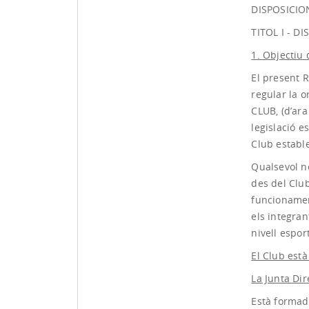
DISPOSICIO
TITOL I - D
1. Objectiu
El present 
regular la 
CLUB, (d’ara
legislació e
Club estable
Qualsevol n
des del Club
funcionamen
els integra
nivell espor
El Club està
La Junta Dir
Està formada