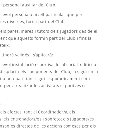
 el personal auxiliar del Club.
lsevol persona a nivell particular que per
es diverses, formi part del Club.
s els pares, mares i tutors dels jugadors des de el
nt que aquests formin part del Club i fins la
teix.
 tindrà validés i s’aplicarà:
sevol instal·lació esportiva, local social, edifici o
desplacin els components del Club, ja sigui en la
tat o una part, tant sigui esporàdicament com
 per a realitzar les activitats esportives o
:
 els efectes, tant el Coordinador/a, els
, els entrenadors/es i sobretot els jugadors/es
nsables directes de les accions comeses per els