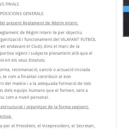
NS FINALS
ISPOSICIONS GENERALS
 del present Reglament de Règim Intern:
Reglament de Règim Intern te per objectiu
organització i funcionament del VILAFANT FUTBOL
 en endavant el Club), dins el marc de la
sportiva vigent i subjecte plenament allò que el
ix en els seus Estatuts.
orma, recomanació, sanció o actuació iniciada
, te com a finalitat contribuir al bon
t del mateix i a la adequada formació de tots
nts dels equips humans que el formen, tant a
tiu com a nivell personal.
 estructurat i organitzat de la forma següent:
ectiva:
 per el President, el Vicepresident, el Secretari,