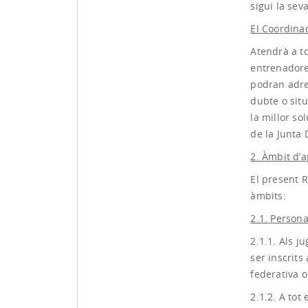
sigui la seva
El Coordina
Atendrà a to
entrenadore
podran adreç
dubte o sit
la millor so
de la Junta 
2. Àmbit d’a
El present 
àmbits:
2.1.
Persona
2.1.1. Als 
ser inscrits
federativa o
2.1.2. A tot