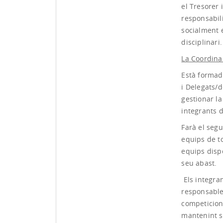
el Tresorer 
responsabil
socialment e
disciplinari.
La Coordinac
Està formad
i Delegats/d
gestionar la
integrants d
Farà el segu
equips de to
equips dispo
seu abast.
Els integran
responsables
competicions
mantenint se