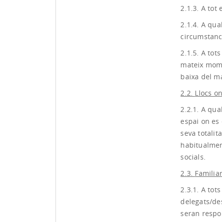
2.1.3. A tot
2.1.4. A qua
circumstanci
2.1.5. A tot
mateix mome
baixa del ma
2.2.
Llocs on
2.2.1. A qual
espai on es 
seva totali
habitualment
socials.
2.3.
Familiar
2.3.1. A tots
delegats/des
seran respo