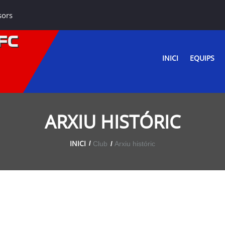
sors
FC
INICI
EQUIPS
ARXIU HISTÓRIC
INICI
Club
Arxiu históric