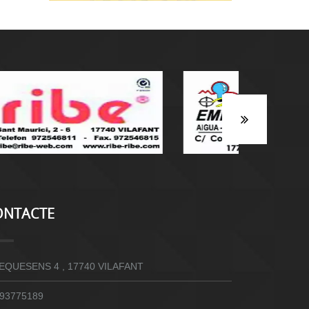
ONTACTE
EQUESENS 4 , 17740 VILAFANT
93775189