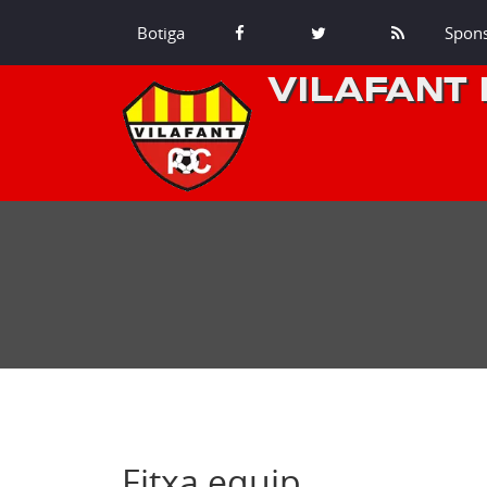
Botiga
Spon
VILAFANT 
Fitxa equip